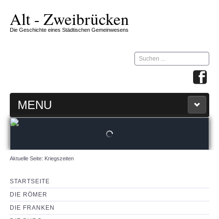
Alt - Zweibrücken
Die Geschichte eines Städtischen Gemeinwesens
Suchen
...
MENU
STARTSEITE
ZW-ZIRKEL
Aktuelle Seite:
Kriegszeiten
360 GRAD MAP
STARTSEITE
DIE RÖMER
IMPRESSUM & KONTAKT
DIE FRANKEN