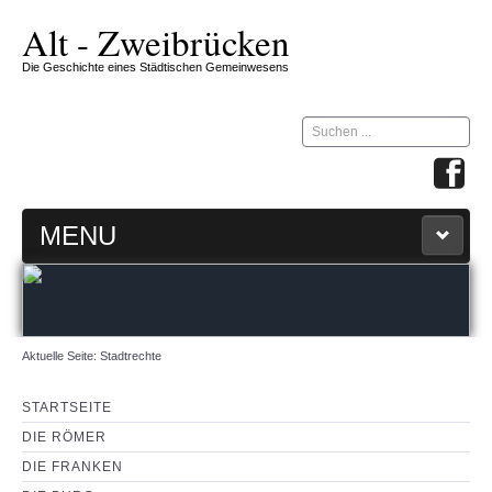
Alt - Zweibrücken
Die Geschichte eines Städtischen Gemeinwesens
Suchen
...
MENU
STARTSEITE
ZW-ZIRKEL
Aktuelle Seite:
Stadtrechte
360 GRAD MAP
STARTSEITE
DIE RÖMER
IMPRESSUM & KONTAKT
DIE FRANKEN