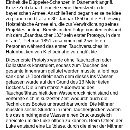
Einheit die Düppeler-Schanzen in Dänemark angriff.
Kurze Zeit danach endete seine Dienstzeit in der
bayerischen Armee. Anschließend begann er seine Idee
zu planen und trat am 30. Januar 1850 in die Schleswig-
Holsteinische Armee ein, die zur Verwirklichung seines
Projektes beitrug. Bereits in den Folgemonaten entstand
mit dem „Brandtaucher 133“ sein erster Prototyp, in dem
er am 1. Februar 1851 zusammen mit 2 weiteren
Personen während des ersten Tauchversuches im
Hafenbecken von Kiel beinahe verunglückte.
Dieser erste Prototyp wurde ohne Tauchzellen oder
Ballasttanks konstruiert, sodass zum Tauchen der
gesamte Innenraum geflutet werden musste, allerdings
sank das U-Boot direkt nach dem dieses ins Wasser
gelassen wurde auf den Grund des 13 Meter tiefen
Beckens. Die 6 mm starke Außenwand des
Tauchgefährtes hielt dem Wasserdruck nicht stand und
verformte sich in kürzester Zeit, wodurch auch die
Technik des Bootes unbrauchbar wurde. Die Männer
mussten sechs Stunden in ihren Taucherglocken warten
bis das eindringende Wasser einen Druckausgleich
erreichte um die Luke öffnen zu können. Beim Öffnen der
Luke entstand eine Luftblase, durch die einer der Männer