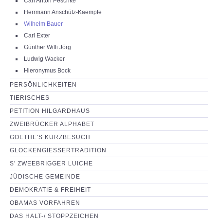
Carl Anton Peschke
Herrmann Anschütz-Kaempfe
Wilhelm Bauer
Carl Exter
Günther Willi Jörg
Ludwig Wacker
Hieronymus Bock
PERSÖNLICHKEITEN
TIERISCHES
PETITION HILGARDHAUS
ZWEIBRÜCKER ALPHABET
GOETHE'S KURZBESUCH
GLOCKENGIESSERTRADITION
S' ZWEEBRIGGER LUICHE
JÜDISCHE GEMEINDE
DEMOKRATIE & FREIHEIT
OBAMAS VORFAHREN
DAS HALT-/ STOPPZEICHEN