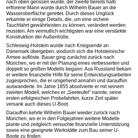
nach oben gerissen wurde, der zweite bereits halb
erfrorene Mann wurde durch Wilhelm Bauer an die
Wasseroberfläche gerettet. Durch dieses Unglück
erkannte er einige Details, die, um eine sichere
Tauchfahrt gewährleisten zu können, verändert werden
mussten. Am vermutlich wichtigsten war eine verstärkte
Konstruktion der Außenhülle.
Schleswig-Holstein wurde nach Kriegsende an
Dänemark übergeben, wodurch sich die Holsteinische
Armee auflöste. Bauer ging zunächst zurück nach
München, wo er mit der Planung eines verbesserten und
doppelt so großen Modells begann: Aus Russland bekam
er weitere finanzielle Hilfe für seine Entwicklungsarbeiten
zugesprochen, die er umgehend annahm und daraufhin
auswanderte. Im Jahre 1855 absolvierte er mit seinem
zweiten Modell, welches er „Seeteufel“ nannte, seine
ersten erfolgreichen Probefahrten, kurze Zeit später
versank auch dieses U-Boot.
Daraufhin kehrte Wilhelm Bauer wieder zurück nach
München, wo er in den Folgejahren weitere Modelle
plante und zeitgleich versuchte finanzielle Unterstützung
sowie eine geeignete Werkstätte zum Bau seiner U-
Boote zu finden.