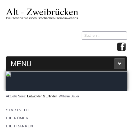
Alt - Zweibrücken
Die Geschichte eines Städtischen Gemeinwesens
Suchen
...
MENU
STARTSEITE
ZW-ZIRKEL
Aktuelle Seite:
Entwickler & Erfinder
Wilhelm Bauer
360 GRAD MAP
STARTSEITE
DIE RÖMER
IMPRESSUM & KONTAKT
DIE FRANKEN