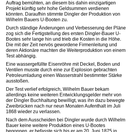
Auftrag bemühten, an diesem bis dahin einzigartigen
Projekt künftig sehr hohe Geldsummen verdienen
könnten. Daraufhin stimmte Dingler der Produktion von
Wilhelm Bauers U-Booten zu.
Durch ständige Änderungen und Verbesserung der Pläne
zog sich die Fertigstellung des ersten Dingler-Bauer U-
Bootes sehr lange hin und trieb die Kosten in die Höhe.
Die mit der Zeit nervös gewordene Firmenleitung und
deren Aktionäre machten die Weiterproduktion von einem
Test abhängig.
Eine wassergefüllte Eisenröhre mit Deckel, Boden und
Ventilen musste durch eine zur Explosion gebrachten
Petroleumladung einen Wasserstrahl bestimmter Stärke
ausstoßen.
Der Test verlief erfolgreich, Wilhelm Bauer bekam
allerdings keine weiteren Entwicklungsgelder mehr von
der Dingler Buchhaltung bewilligt, was ihn dazu bewegte
Zweibrücken nach nur neun Monaten Aufenthalt im Juli
1868 wieder zu verlassen.
Nach dem Ausscheiden bei Dingler wurde durch Wilhelm
Bauer keine weitere Produktion eines U-Bootes
begonnen, er befasste sich bis er am 20. Juni 1875 in