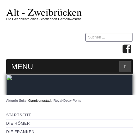
Alt - Zweibrücken
Die Geschichte eines Städtischen Gemeinwesens
Suchen
...
MENU
STARTSEITE
ZW-ZIRKEL
Aktuelle Seite:
Garnisonsstadt
Royal-Deux-Ponts
360 GRAD MAP
STARTSEITE
DIE RÖMER
IMPRESSUM & KONTAKT
DIE FRANKEN