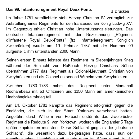
Das 99. Infanterieregiment Royal Deux-Ponts
Drucken
Im Jahre 1751 verpflichtete sich Herzog Christian IV vertraglich zur
Aufstellung eines Regiments für den französischen König Ludwig XV.
Im Gegenzug erhielt Christian hohe Unterstützungsleistungen.
Das
deutsche Infanterieregiment mit der Bezeichnung „Régiment
d’infanterie Royal Deux-Ponts“ (frz. Infanterieregiment Königlich
Zweibrücken) wurde am 19. Februar 1757 mit der Nummer 99
aufgestellt, ihm unterstanden 2000 Mann.
Seinen ersten Einsatz leistete das Regiment im Siebenjährigen Krieg
während der Schlacht von Roßbach.
Herzog Christians Söhne
übernahmen 1777 das Regiment als Colonel-Lieutnant Christian von
Zweybrücken und als Colonel en second Wilhelm von Zweybrücken.
Zwischen 1780–1783 nahm das Regiment unter Marschall
Rochambeau mit 63 Offizieren und 1150 Mann am amerikanischen
Unabhängigkeitskrieg teil.
Am 14. Oktober 1781 kämpfte das Regiment erfolgreich gegen die
Engländer, die sich in der Stadt Yorktown verschanzt hatten.
Angeführt durch Wilhelm von Forbach erstürmte das Zweibrücker
Regiment die Redoute 9
von Yorktown, wodurch die Engländer 5 Tage
später kapitulieren mussten. Diese Schlacht ging als die „deutsche
Schlacht“, die wesentlich dazu beigetragen hatte, dass nun der
amerikanischen Unabhängigkeit nichts mehr im Wege stand, in die